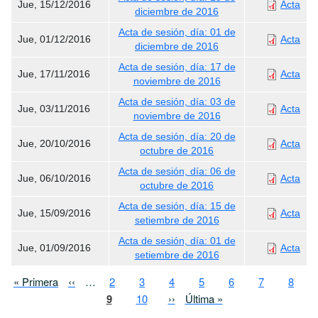
Jue, 15/12/2016
Acta
diciembre de 2016
Acta de sesión, día: 01 de
Jue, 01/12/2016
Acta
diciembre de 2016
Acta de sesión, día: 17 de
Jue, 17/11/2016
Acta
noviembre de 2016
Acta de sesión, día: 03 de
Jue, 03/11/2016
Acta
noviembre de 2016
Acta de sesión, día: 20 de
Jue, 20/10/2016
Acta
octubre de 2016
Acta de sesión, día: 06 de
Jue, 06/10/2016
Acta
octubre de 2016
Acta de sesión, día: 15 de
Jue, 15/09/2016
Acta
setiembre de 2016
Acta de sesión, día: 01 de
Jue, 01/09/2016
Acta
setiembre de 2016
Paginación
Primera página
Página anterior
Page
Page
Page
Page
Page
Page
Page
« Primera
‹‹
…
2
3
4
5
6
7
8
Página actual
Page
Siguiente página
Última página
9
10
››
Última »