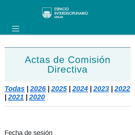
Main navigation
Pasar al contenido principal
Actas de Comisión
Directiva
Todas
|
2026
|
2025
|
2024
|
2023
|
2022
|
2021
|
2020
Fecha de sesión