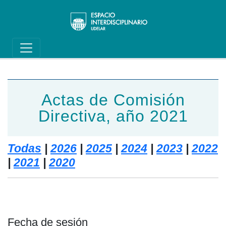
Main navigation
Pasar al contenido principal
Actas de Comisión
Directiva, año 2021
Todas
|
2026
|
2025
|
2024
|
2023
|
2022
|
2021
|
2020
Fecha de sesión