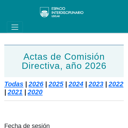
Main navigation
Pasar al contenido principal
Actas de Comisión
Directiva, año 2026
Todas
|
2026
|
2025
|
2024
|
2023
|
2022
|
2021
|
2020
Fecha de sesión