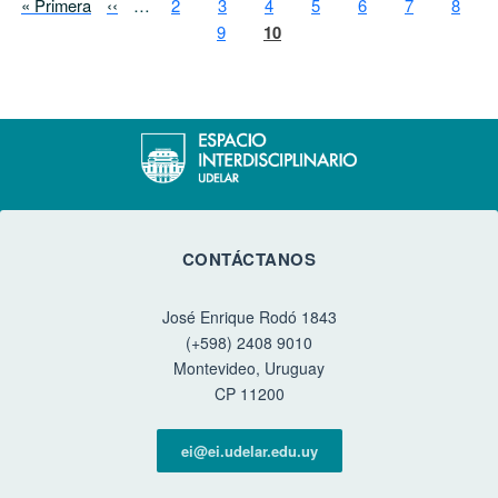
Paginación
Primera página
Página anterior
Page
Page
Page
Page
Page
Page
Page
« Primera
‹‹
…
2
3
4
5
6
7
8
Page
Página actual
9
10
CONTÁCTANOS
José Enrique Rodó 1843
(+598) 2408 9010
Montevideo, Uruguay
CP 11200
ei@ei.udelar.edu.uy