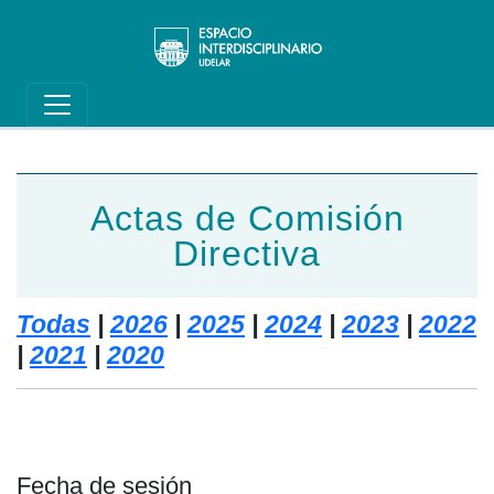
Main navigation
Pasar al contenido principal
Actas de Comisión
Directiva
Todas
|
2026
|
2025
|
2024
|
2023
|
2022
|
2021
|
2020
Fecha de sesión