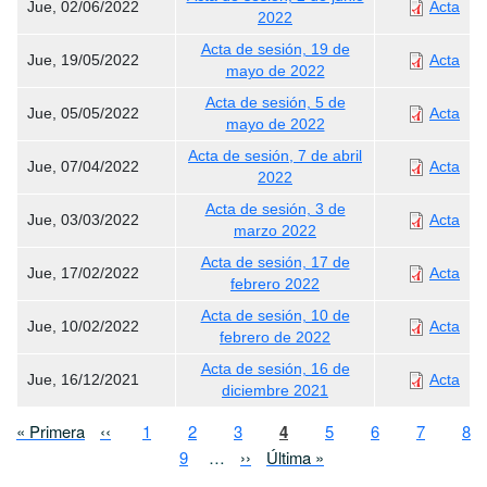
Jue, 02/06/2022
Acta
2022
Acta de sesión, 19 de
Jue, 19/05/2022
Acta
mayo de 2022
Acta de sesión, 5 de
Jue, 05/05/2022
Acta
mayo de 2022
Acta de sesión, 7 de abril
Jue, 07/04/2022
Acta
2022
Acta de sesión, 3 de
Jue, 03/03/2022
Acta
marzo 2022
Acta de sesión, 17 de
Jue, 17/02/2022
Acta
febrero 2022
Acta de sesión, 10 de
Jue, 10/02/2022
Acta
febrero de 2022
Acta de sesión, 16 de
Jue, 16/12/2021
Acta
diciembre 2021
Paginación
Primera página
Página anterior
Page
Page
Page
Página actual
Page
Page
Page
Pa
« Primera
‹‹
1
2
3
4
5
6
7
8
Page
Siguiente página
Última página
9
…
››
Última »