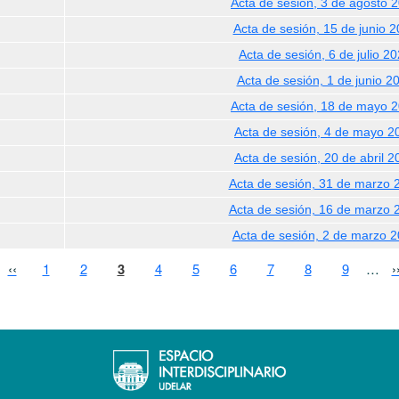
Acta de sesión, 3 de agosto 
Acta de sesión, 15 de junio 
Acta de sesión, 6 de julio 2
Acta de sesión, 1 de junio 2
Acta de sesión, 18 de mayo 
Acta de sesión, 4 de mayo 2
Acta de sesión, 20 de abril 2
Acta de sesión, 31 de marzo 
Acta de sesión, 16 de marzo 
Acta de sesión, 2 de marzo 
ágina
Página anterior
Page
Page
Página actual
Page
Page
Page
Page
Page
Page
S
‹‹
1
2
3
4
5
6
7
8
9
…
›