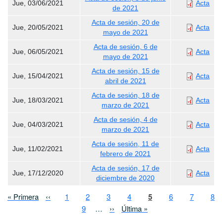
Jue, 03/06/2021
Acta
de 2021
Acta de sesión, 20 de
Jue, 20/05/2021
Acta
mayo de 2021
Acta de sesión, 6 de
Jue, 06/05/2021
Acta
mayo de 2021
Acta de sesión, 15 de
Jue, 15/04/2021
Acta
abril de 2021
Acta de sesión, 18 de
Jue, 18/03/2021
Acta
marzo de 2021
Acta de sesión, 4 de
Jue, 04/03/2021
Acta
marzo de 2021
Acta de sesión, 11 de
Jue, 11/02/2021
Acta
febrero de 2021
Acta de sesión, 17 de
Jue, 17/12/2020
Acta
diciembre de 2020
Paginación
Primera página
Página anterior
Page
Page
Page
Page
Página actual
Page
Page
Pa
« Primera
‹‹
1
2
3
4
5
6
7
8
Page
Siguiente página
Última página
9
…
››
Última »