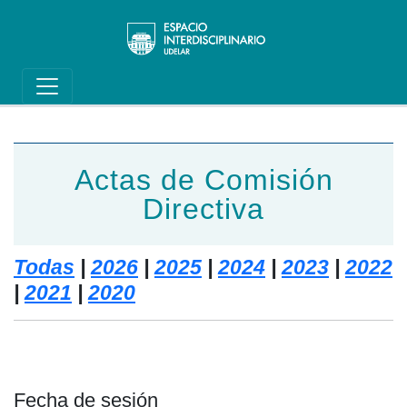
Main navigation
Pasar al contenido principal
Actas de Comisión
Directiva
Todas
|
2026
|
2025
|
2024
|
2023
|
2022
|
2021
|
2020
Fecha de sesión