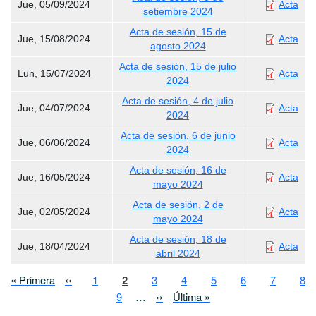
Jue, 05/09/2024
Acta
setiembre 2024
Acta de sesión, 15 de
Jue, 15/08/2024
Acta
agosto 2024
Acta de sesión, 15 de julio
Lun, 15/07/2024
Acta
2024
Acta de sesión, 4 de julio
Jue, 04/07/2024
Acta
2024
Acta de sesión, 6 de junio
Jue, 06/06/2024
Acta
2024
Acta de sesión, 16 de
Jue, 16/05/2024
Acta
mayo 2024
Acta de sesión, 2 de
Jue, 02/05/2024
Acta
mayo 2024
Acta de sesión, 18 de
Jue, 18/04/2024
Acta
abril 2024
Paginación
Primera página
Página anterior
Page
Página actual
Page
Page
Page
Page
Page
Pa
« Primera
‹‹
1
2
3
4
5
6
7
8
Page
Siguiente página
Última página
9
…
››
Última »