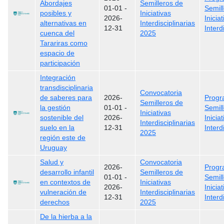
Abordajes
Semilleros de
01-01
-
Semil
posibles y
Iniciativas
2026-
Inicia
alternativas en
Interdisciplinarias
12-31
Interd
cuenca del
2025
Tarariras como
espacio de
participación
Integración
transdisciplinaria
Convocatoria
de saberes para
2026-
Prog
Semilleros de
la gestión
01-01
-
Semil
Iniciativas
sostenible del
2026-
Inicia
Interdisciplinarias
suelo en la
12-31
Interd
2025
región este de
Uruguay
Salud y
Convocatoria
2026-
Prog
desarrollo infantil
Semilleros de
01-01
-
Semil
en contextos de
Iniciativas
2026-
Inicia
vulneración de
Interdisciplinarias
12-31
Interd
derechos
2025
De la hierba a la