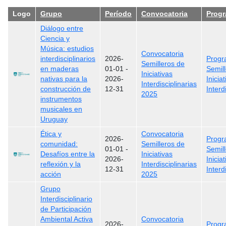
Logo
Grupo
Período
Convocatoria
Prog
Diálogo entre
Ciencia y
Música: estudios
Convocatoria
interdisciplinarios
2026-
Prog
Semilleros de
en maderas
01-01
-
Semil
Iniciativas
nativas para la
2026-
Inicia
Interdisciplinarias
construcción de
12-31
Interd
2025
instrumentos
musicales en
Uruguay
Ética y
Convocatoria
2026-
Prog
comunidad:
Semilleros de
01-01
-
Semil
Desafíos entre la
Iniciativas
2026-
Inicia
reflexión y la
Interdisciplinarias
12-31
Interd
acción
2025
Grupo
Interdisciplinario
de Participación
Ambiental Activa
Convocatoria
2026-
Prog