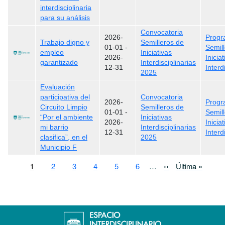
interdisciplinaria
para su análisis
Convocatoria
2026-
Prog
Trabajo digno y
Semilleros de
01-01
-
Semil
empleo
Iniciativas
2026-
Inicia
garantizado
Interdisciplinarias
12-31
Interd
2025
Evaluación
participativa del
Convocatoria
2026-
Prog
Circuito Limpio
Semilleros de
01-01
-
Semil
“Por el ambiente
Iniciativas
2026-
Inicia
mi barrio
Interdisciplinarias
12-31
Interd
clasifica”, en el
2025
Municipio F
Paginación
Página actual
Page
Page
Page
Page
Page
Siguiente página
Última página
1
2
3
4
5
6
…
››
Última »