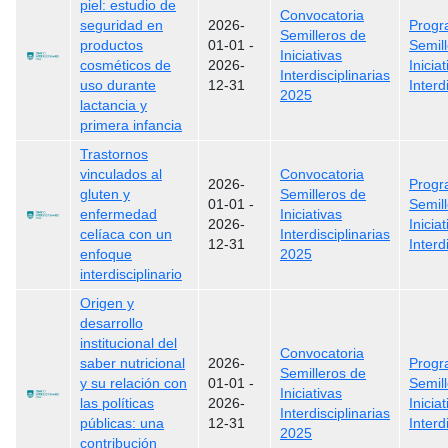
piel: estudio de
Convocatoria
seguridad en
2026-
Prog
Semilleros de
productos
01-01
-
Semil
Iniciativas
cosméticos de
2026-
Inicia
Interdisciplinarias
uso durante
12-31
Interd
2025
lactancia y
primera infancia
Trastornos
vinculados al
Convocatoria
2026-
Prog
gluten y
Semilleros de
01-01
-
Semil
enfermedad
Iniciativas
2026-
Inicia
celíaca con un
Interdisciplinarias
12-31
Interd
enfoque
2025
interdisciplinario
Origen y
desarrollo
institucional del
Convocatoria
saber nutricional
2026-
Prog
Semilleros de
y su relación con
01-01
-
Semil
Iniciativas
las políticas
2026-
Inicia
Interdisciplinarias
públicas: una
12-31
Interd
2025
contribución