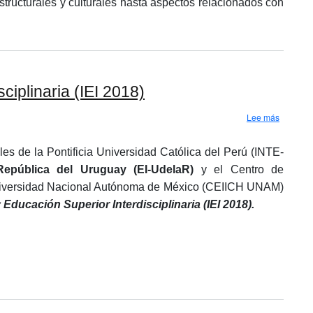
estructurales y culturales hasta aspectos relacionados con
iplinaria (IEI 2018)
sobre Se
Lee más
les de la Pontificia Universidad Católica del Perú (INTE-
a República del Uruguay (EI-UdelaR)
y el Centro de
 Universidad Nacional Autónoma de México (CEIICH UNAM)
ucación Superior Interdisciplinaria (IEI 2018).