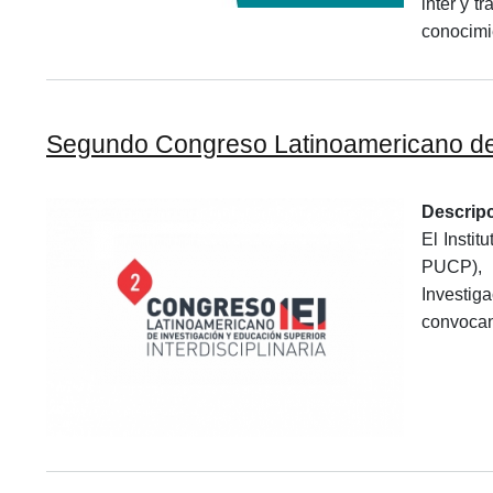
inter y t
conocimi
Segundo Congreso Latinoamericano de In
Descrip
El Instit
PUCP)
Investig
convoca