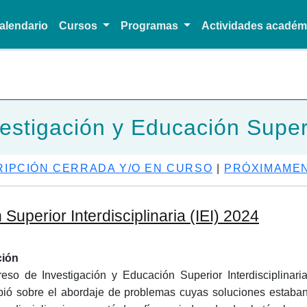
alendario
Cursos
Programas
Actividades acadé
Pasar al contenido principal
vestigación y Educación Superio
RIPCIÓN CERRADA Y/O EN CURSO
|
PRÓXIMAME
uperior Interdisciplinaria (IEI) 2024
ción
eso de Investigación y Educación Superior Interdisciplinari
bió sobre el abordaje de problemas cuyas soluciones estaban 