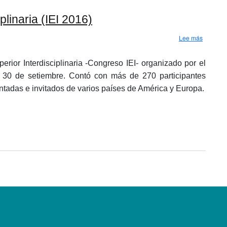
linaria (IEI 2016)
sobre Pr
Lee más
ior Interdisciplinaria -Congreso IEI- organizado por el
 al 30 de setiembre. Contó con más de 270 participantes
tadas e invitados de varios países de América y Europa.