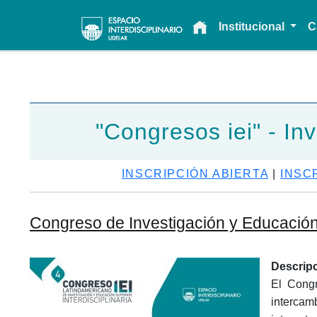
Main navigation
Institucional
C
"Congresos iei" - In
INSCRIPCIÓN ABIERTA
|
INSC
Congreso de Investigación y Educación S
Descrip
El Congr
intercam