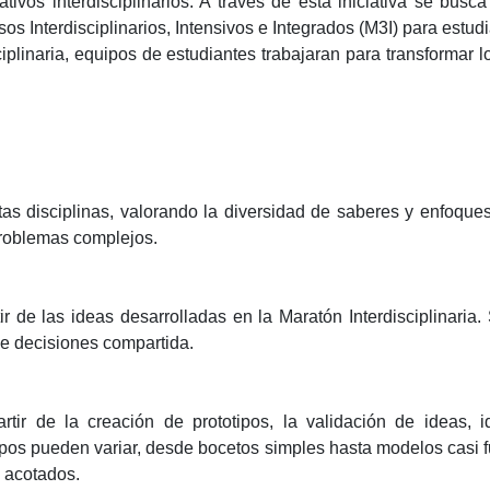
tivos interdisciplinarios. A través de esta iniciativa se busc
sos Interdisciplinarios, Intensivos e Integrados (M3I) para estud
iplinaria, equipos de estudiantes trabajaran para transformar lo
ntas disciplinas, valorando la diversidad de saberes y enfoque
problemas complejos.
 de las ideas desarrolladas en la Maratón Interdisciplinaria
 de decisiones compartida.
rtir de la creación de prototipos, la validación de ideas, 
ipos pueden variar, desde bocetos simples hasta modelos casi fu
s acotados.