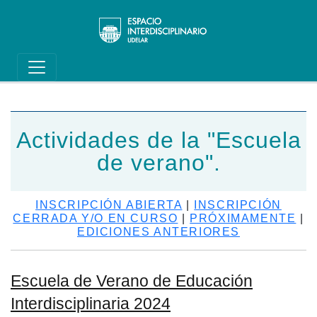
Main navigation
Pasar al contenido principal
Actividades de la "Escuela
de verano".
INSCRIPCIÓN ABIERTA
|
INSCRIPCIÓN
CERRADA Y/O EN CURSO
|
PRÓXIMAMENTE
|
EDICIONES ANTERIORES
Escuela de Verano de Educación
Interdisciplinaria 2024