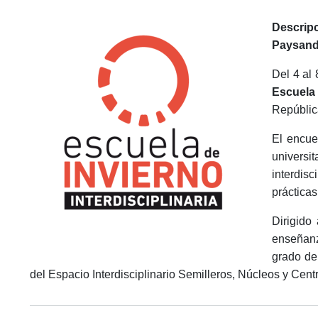
Descrip
Paysandú
Del 4 al
Escuela 
Repúblic
El encue
universi
interdis
práctica
Dirigido
enseñanza
grado de 
del Espacio Interdisciplinario Semilleros, Núcleos y Cent