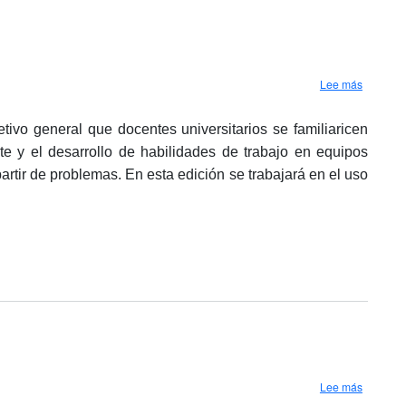
sobre Es
Lee más
tivo general que docentes universitarios se familiaricen
te y el desarrollo de habilidades de trabajo en equipos
a partir de problemas. En esta edición se trabajará en el uso
sobre Es
Lee más