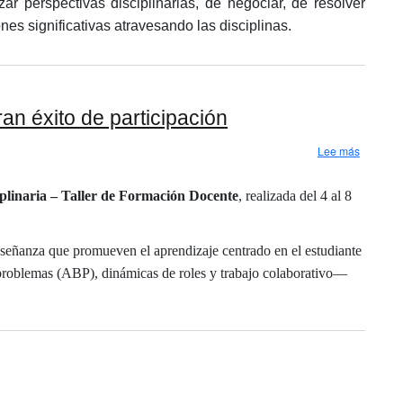
zar perspectivas disciplinarias, de negociar, de resolver
es significativas atravesando las disciplinas.
an éxito de participación
sobre Pa
Lee más
iplinaria – Taller de Formación Docente
, realizada del 4 al 8
enseñanza que promueven el aprendizaje centrado en el estudiante
 problemas (ABP), dinámicas de roles y trabajo colaborativo—