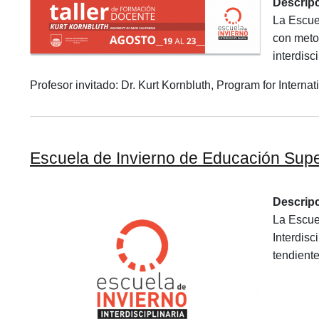
Descrip
La Escuel
con metod
interdisci
Profesor invitado: Dr. Kurt Kornbluth, Program for Inter
Escuela de Invierno de Educación Super
Descrip
La Escuel
Interdis
tendiente