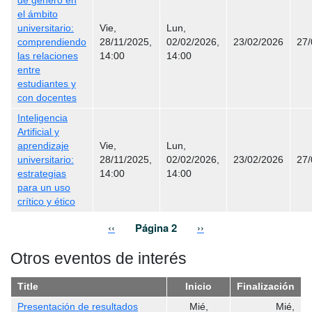
de género en
el ámbito
universitario:
Vie,
Lun,
comprendiendo
28/11/2025,
02/02/2026,
23/02/2026
27/
las relaciones
14:00
14:00
entre
estudiantes y
con docentes
Inteligencia
Artificial y
aprendizaje
Vie,
Lun,
universitario:
28/11/2025,
02/02/2026,
23/02/2026
27/
estrategias
14:00
14:00
para un uso
crítico y ético
Paginación
Página anterior
Siguiente página
‹‹
Página 2
››
Otros eventos de interés
Title
Inicio
Finalización
Presentación de resultados
Mié,
Mié,