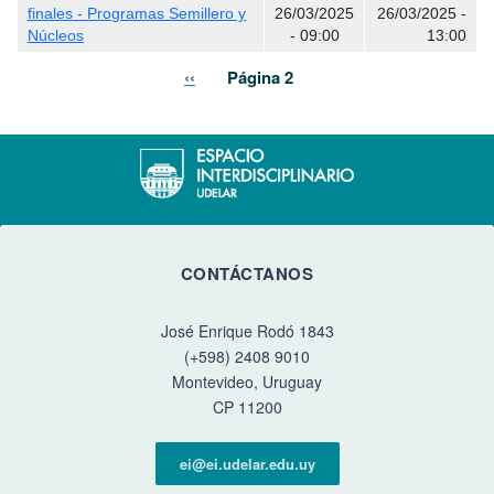
finales - Programas Semillero y
26/03/2025
26/03/2025 -
Núcleos
- 09:00
13:00
Paginación
Página anterior
‹‹
Página 2
CONTÁCTANOS
José Enrique Rodó 1843
(+598) 2408 9010
Montevideo, Uruguay
CP 11200
ei@ei.udelar.edu.uy