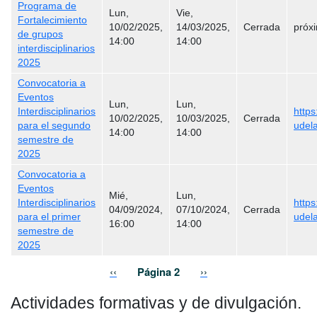
Programa de
Lun,
Vie,
Fortalecimiento
10/02/2025,
14/03/2025,
Cerrada
próx
de grupos
14:00
14:00
interdisciplinarios
2025
Convocatoria a
Eventos
Lun,
Lun,
Interdisciplinarios
https:
10/02/2025,
10/03/2025,
Cerrada
para el segundo
udel
14:00
14:00
semestre de
2025
Convocatoria a
Eventos
Mié,
Lun,
Interdisciplinarios
https:
04/09/2024,
07/10/2024,
Cerrada
para el primer
udel
16:00
14:00
semestre de
2025
Paginación
Página anterior
Siguiente página
‹‹
Página 2
››
Actividades formativas y de divulgación.