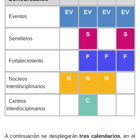
EV
EV
EV
EV
Eventos
S
S
Semilleros
F
F
F
Fortalecimiento
N
N
N
Núcleos
Interdisciplinarios
C
Centros
Interdisciplinarios
A continuación se desplegarán
tres calendarios
, en el