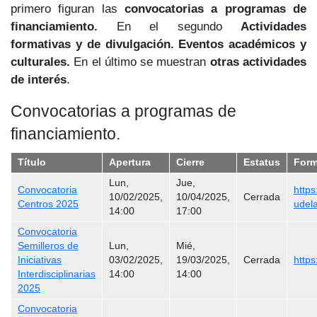
primero figuran las
convocatorias a programas de
financiamiento.
En el segundo
Actividades
formativas y de divulgación. Eventos académicos y
culturales.
En el último se muestran
otras actividades
de interés
.
Convocatorias a programas de
financiamiento.
Título
Apertura
Cierre
Estatus
Form
Lun,
Jue,
Convocatoria
https:
10/02/2025,
10/04/2025,
Cerrada
Centros 2025
udel
14:00
17:00
Convocatoria
Semilleros de
Lun,
Mié,
Iniciativas
03/02/2025,
19/03/2025,
Cerrada
https
Interdisciplinarias
14:00
14:00
2025
Convocatoria