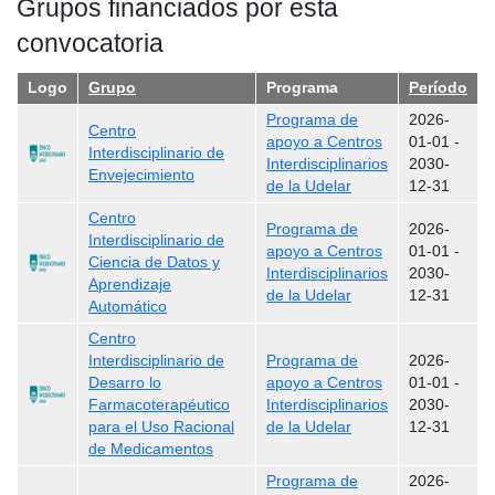
Grupos financiados por esta
convocatoria
Logo
Grupo
Programa
Período
Programa de
2026-
Centro
apoyo a Centros
01-01
-
Interdisciplinario de
Interdisciplinarios
2030-
Envejecimiento
de la Udelar
12-31
Centro
Programa de
2026-
Interdisciplinario de
apoyo a Centros
01-01
-
Ciencia de Datos y
Interdisciplinarios
2030-
Aprendizaje
de la Udelar
12-31
Automático
Centro
Interdisciplinario de
Programa de
2026-
Desarro lo
apoyo a Centros
01-01
-
Farmacoterapéutico
Interdisciplinarios
2030-
para el Uso Racional
de la Udelar
12-31
de Medicamentos
Programa de
2026-