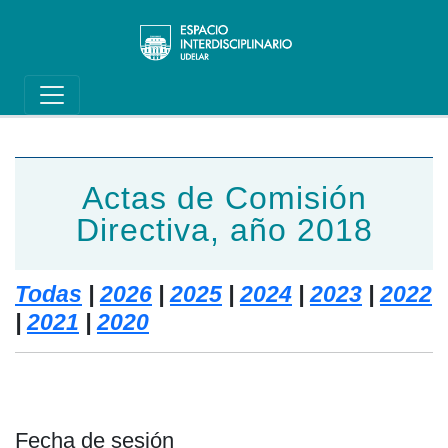
Main navigation
Pasar al contenido principal
Actas de Comisión
Directiva, año 2018
Todas
|
2026
|
2025
|
2024
|
2023
|
2022
|
2021
|
2020
Fecha de sesión