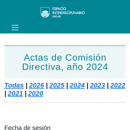
Main navigation
Pasar al contenido principal
Actas de Comisión
Directiva, año 2024
Todas
|
2026
|
2025
|
2024
|
2023
|
2022
|
2021
|
2020
Fecha de sesión