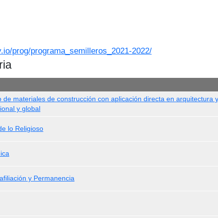
ly.io/prog/programa_semilleros_2021-2022/
ria
o de materiales de construcción con aplicación directa en arquitectura 
ional y global
de lo Religioso
ica
safiliación y Permanencia