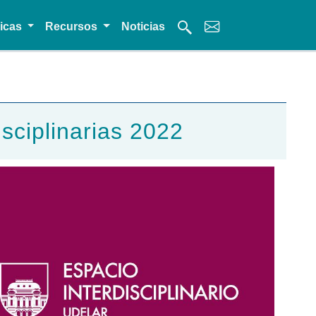
micas
Recursos
Noticias
isciplinarias 2022