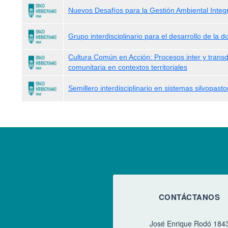
Nuevos Desafíos para la Gestión Ambiental Integr
Grupo interdisciplinario para el desarrollo de la d
Cultura Común en Acción: Procesos inter y transdi
comunitaria en contextos territoriales
Semillero interdisciplinario en sistemas silvopastor
CONTÁCTANOS
José Enrique Rodó 184