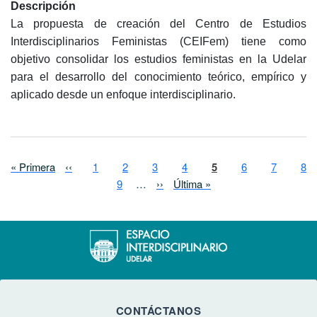
Descripción
La propuesta de creación del Centro de Estudios
Interdisciplinarios Feministas (CEIFem) tiene como
objetivo consolidar los estudios feministas en la Udelar
para el desarrollo del conocimiento teórico, empírico y
aplicado desde un enfoque interdisciplinario.
Paginación
Primera página
Página anterior
Page
Page
Page
Page
Página actual
Page
Page
Pa
« Primera
‹‹
1
2
3
4
5
6
7
8
Page
Siguiente página
Última página
9
…
››
Última »
CONTÁCTANOS