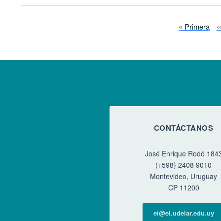
Paginación
Primera pági
P
« Primera
‹
CONTÁCTANOS
José Enrique Rodó 184
(+598) 2408 9010
Montevideo, Uruguay
CP 11200
ei@ei.udelar.edu.uy