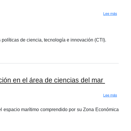
sobre Ci
Lee más
olíticas de ciencia, tecnología e innovación (CTI).
ción en el área de ciencias del mar
sobre Ci
Lee más
n el espacio marítimo comprendido por su Zona Económica