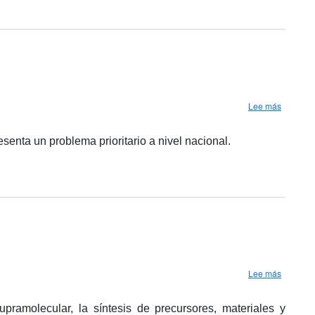
sobre Cen
Lee más
esenta un problema prioritario a nivel nacional.
sobre Ce
Lee más
pramolecular, la síntesis de precursores, materiales y