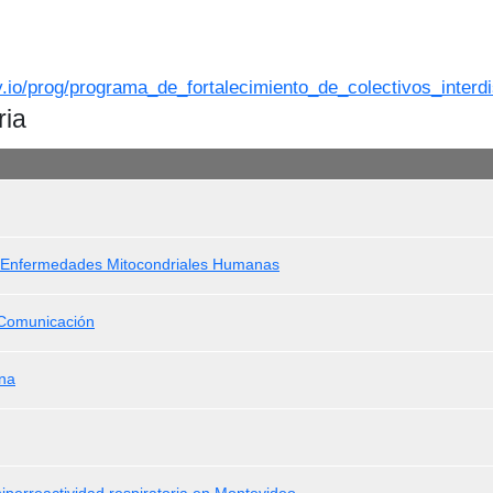
y.io/prog/programa_de_fortalecimiento_de_colectivos_interdis
ria
 de Enfermedades Mitocondriales Humanas
 Comunicación
ina