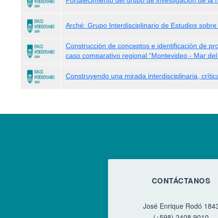
Fortalecimiento del grupo de investigación de la 
Arché: Grupo Interdisciplinario de Estudios sobre
Construcción de conceptos e identificación de proc
caso comparativo regional “Montevideo - Mar del 
Construyendo una mirada interdisciplinaria, crític
CONTÁCTANOS
José Enrique Rodó 184
(+598) 2408 9010