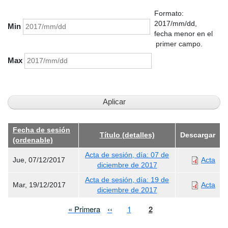
Formato:
2017/mm/dd,
Min
fecha menor en el
primer campo.
Max
Fecha de sesión
Título (detalles)
Descargar
(ordenable)
Acta de sesión, día: 07 de
Jue, 07/12/2017
Acta
diciembre de 2017
Acta de sesión, día: 19 de
Mar, 19/12/2017
Acta
diciembre de 2017
Paginación
Primera página
Página anterior
Page
Página actual
« Primera
‹‹
1
2