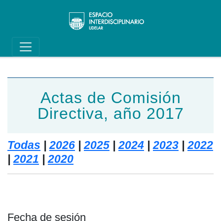
Main navigation
Pasar al contenido principal
Actas de Comisión
Directiva, año 2017
Todas
|
2026
|
2025
|
2024
|
2023
|
2022
|
2021
|
2020
Fecha de sesión