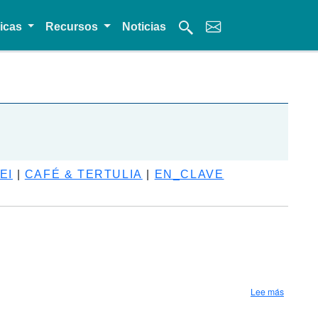
micas
Recursos
Noticias
EI
|
CAFÉ & TERTULIA
|
EN_CLAVE
sobre Se
Lee más