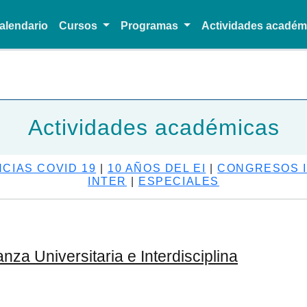
alendario
Cursos
Programas
Actividades acadé
Pasar al contenido principal
Actividades académicas
CIAS COVID 19
|
10 AÑOS DEL EI
|
CONGRESOS I
INTER
|
ESPECIALES
za Universitaria e Interdisciplina