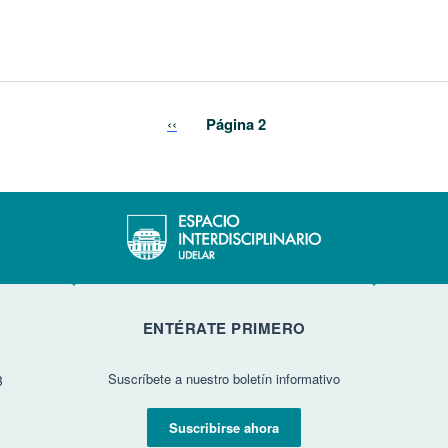
Página anterior
‹‹
Página 2
ENTÉRATE PRIMERO
Suscríbete a nuestro boletín informativo
3
Suscribirse ahora