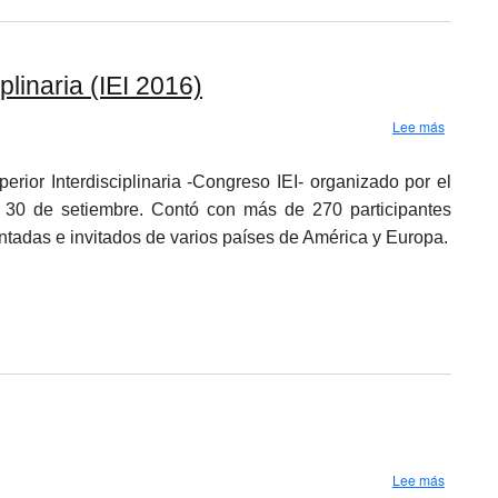
linaria (IEI 2016)
sobre Pr
Lee más
ior Interdisciplinaria -Congreso IEI- organizado por el
 al 30 de setiembre. Contó con más de 270 participantes
tadas e invitados de varios países de América y Europa.
sobre Caf
Lee más