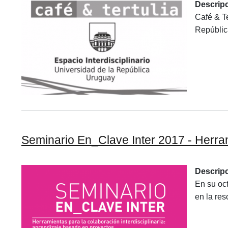
Descrip
Café & Te
República
Seminario En_Clave Inter 2017 - Herramient
Descrip
En su oc
en la res