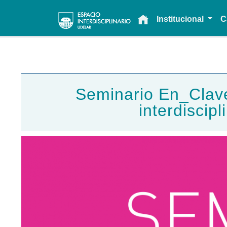
Main navigation
Institucional
C
Seminario En_Clave In
interdiscipl