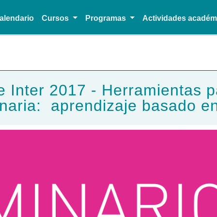
alendario
Cursos
Programas
Actividades acadé
Pasar al contenido principal
ter 2017 - Herramientas​ ​para​
inaria: aprendizaje​ ​basado​ ​e