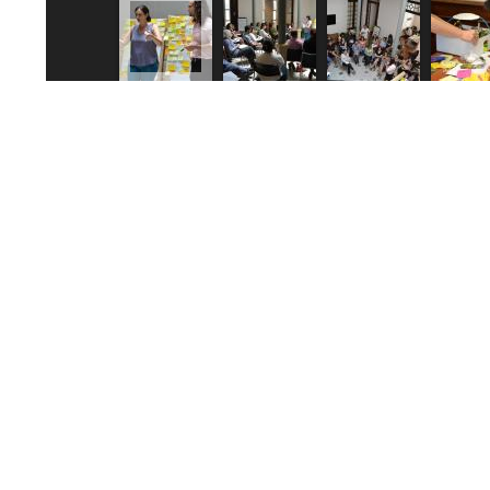
CONTÁCTANOS
José Enrique Rodó 184
(+598) 2408 9010
Montevideo, Uruguay
CP 11200