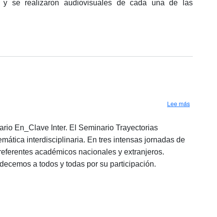
 y se realizaron audiovisuales de cada una de las
sobre Semi
Lee más
nario En_Clave Inter. El Seminario Trayectorias
ática interdisciplinaria. En tres intensas jornadas de
 referentes académicos nacionales y extranjeros.
decemos a todos y todas por su participación.