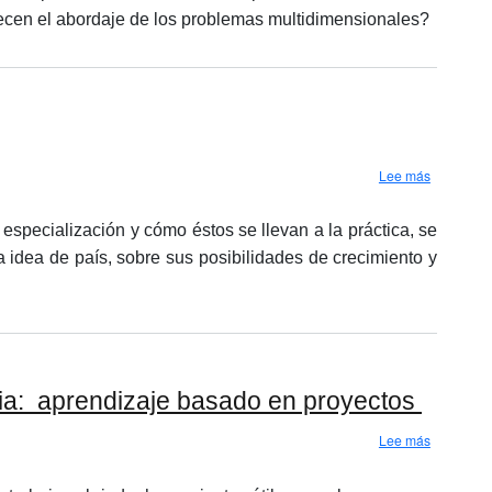
quecen el abordaje de los problemas multidimensionales?
sobre Semi
Lee más
especialización y cómo éstos se llevan a la práctica, se
a idea de país, sobre sus posibilidades de crecimiento y
ia: aprendizaje​ ​basado​ ​en​ ​proyectos
sobre Semin
Lee más