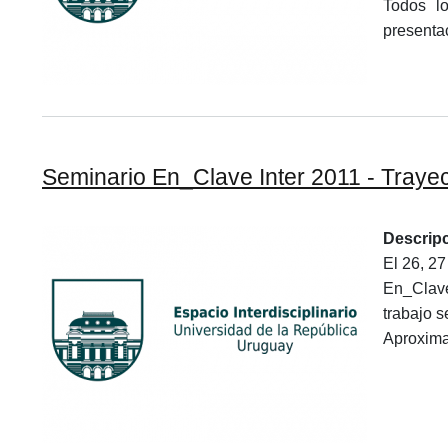
Todos l
presenta
Seminario En_Clave Inter 2011 - Trayec
Descrip
El 26, 27
En_Clave 
trabajo s
Aproxima