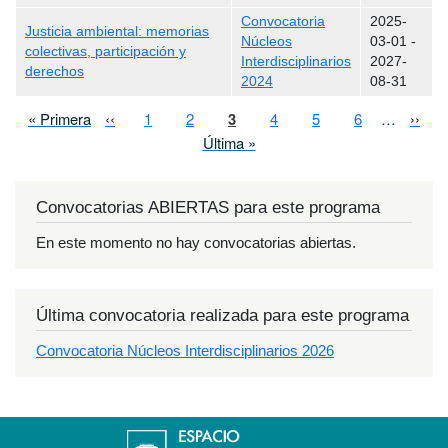
Convocatoria
2025-
Justicia ambiental: memorias
Núcleos
03-01
-
colectivas, participación y
Interdisciplinarios
2027-
derechos
2024
08-31
Paginación
Primera página
Página anterior
Page
Page
Página actual
Page
Page
Page
Sigui
« Primera
‹‹
1
2
3
4
5
6
…
››
Última página
Última »
Convocatorias ABIERTAS para este programa
En este momento no hay convocatorias abiertas.
Última convocatoria realizada para este programa
Convocatoria Núcleos Interdisciplinarios 2026