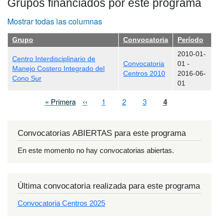
Grupos financiados por este programa
Mostrar todas las columnas
Grupo
Convocatoria
Período
2010-01-
Centro Interdisciplinario de
Convocatoria
01
-
Manejo Costero Integrado del
Centros 2010
2016-06-
Cono Sur
01
Paginación
Primera página
Página anterior
Page
Page
Page
Página actual
« Primera
‹‹
1
2
3
4
Convocatorias ABIERTAS para este programa
En este momento no hay convocatorias abiertas.
Última convocatoria realizada para este programa
Convocatoria Centros 2025