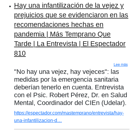
Hay una infantilización de la vejez y
prejuicios que se evidenciaron en las
recomendaciones hechas en
pandemia | Más Temprano Que
Tarde | La Entrevista | El Espectador
810
sob
Lee más
"No hay una vejez, hay vejeces": las
medidas por la emergencia sanitaria
deberían tenerlo en cuenta. Entrevista
con el Psic. Robert Pérez, Dr. en Salud
Mental, Coordinador del CIEn (Udelar).
https://espectador.com/mastemprano/entrevista/hay-
una-infantilizacion-d…