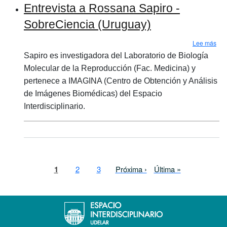
Entrevista a Rossana Sapiro -
SobreCiencia (Uruguay)
sob
Lee más
Sapiro es investigadora del Laboratorio de Biología
Molecular de la Reproducción (Fac. Medicina) y
pertenece a IMAGINA (Centro de Obtención y Análisis
de Imágenes Biomédicas) del Espacio
Interdisciplinario.
Paginación
Página actual
Page
Page
Siguiente página
Última página
1
2
3
Próxima ›
Última »