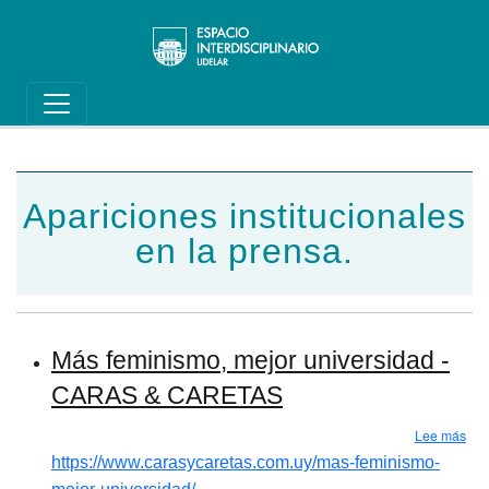
Main navigation
Pasar al contenido principal
Apariciones institucionales
en la prensa.
Más feminismo, mejor universidad -
CARAS & CARETAS
sob
Lee más
https://www.carasycaretas.com.uy/mas-feminismo-