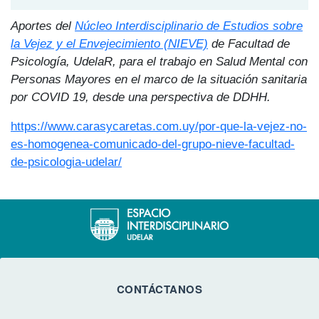
Aportes del
Núcleo Interdisciplinario de Estudios sobre
la Vejez y el Envejecimiento (NIEVE)
de Facultad de
Psicología, UdelaR, para el trabajo en Salud Mental con
Personas Mayores en el marco de la situación sanitaria
por COVID 19, desde una perspectiva de DDHH.
https://www.carasycaretas.com.uy/por-que-la-vejez-no-
es-homogenea-comunicado-del-grupo-nieve-facultad-
de-psicologia-udelar/
CONTÁCTANOS