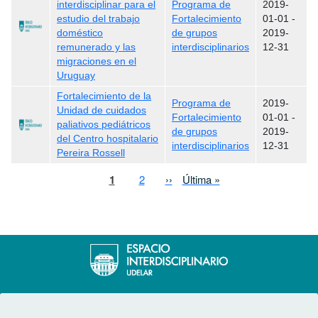
interdisciplinar para el
Programa de
2019-
estudio del trabajo
Fortalecimiento
01-01
-
doméstico
de grupos
2019-
remunerado y las
interdisciplinarios
12-31
migraciones en el
Uruguay
Fortalecimiento de la
Programa de
2019-
Unidad de cuidados
Fortalecimiento
01-01
-
paliativos pediátricos
de grupos
2019-
del Centro hospitalario
interdisciplinarios
12-31
Pereira Rossell
Paginación
Página actual
Page
Siguiente página
Última página
1
2
››
Última »