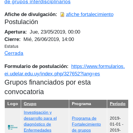
de grupos interdisciplinarios
Afiche de divulgación
afiche fortalecimiento
Postulación
Apertura
Jue, 23/05/2019, 00:00
Cierre
Mié, 26/06/2019, 14:00
Estatus
Cerrada
Formulario de postulación
https://www.formularios.
ei.udelar.edu.uy/index.php/327652?lang=es
Grupos financiados por esta
convocatoria
Logo
Grupo
Programa
Período
Investigación y
desarrollo para el
Programa de
2019-
diagnóstico de
Fortalecimiento
01-01
-
Enfermedades
de grupos
2019-