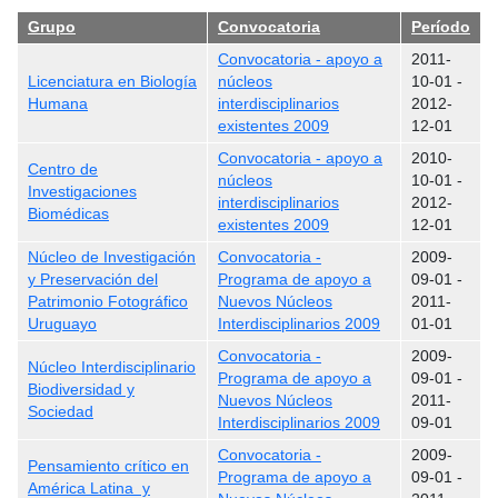
Grupo
Convocatoria
Período
Convocatoria - apoyo a
2011-
Licenciatura en Biología
núcleos
10-01
-
Humana
interdisciplinarios
2012-
existentes 2009
12-01
Convocatoria - apoyo a
2010-
Centro de
núcleos
10-01
-
Investigaciones
interdisciplinarios
2012-
Biomédicas
existentes 2009
12-01
Núcleo de Investigación
Convocatoria -
2009-
y Preservación del
Programa de apoyo a
09-01
-
Patrimonio Fotográfico
Nuevos Núcleos
2011-
Uruguayo
Interdisciplinarios 2009
01-01
Convocatoria -
2009-
Núcleo Interdisciplinario
Programa de apoyo a
09-01
-
Biodiversidad y
Nuevos Núcleos
2011-
Sociedad
Interdisciplinarios 2009
09-01
Convocatoria -
2009-
Pensamiento crítico en
Programa de apoyo a
09-01
-
América Latina y