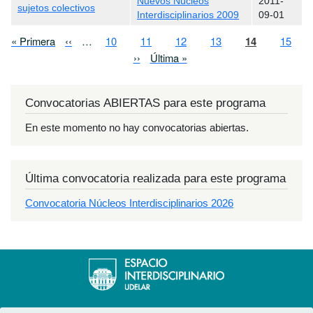
Nuevos Núcleos
2011-
sujetos colectivos
Interdisciplinarios 2009
09-01
Paginación
Primera página
Página anterior
Page
Page
Page
Page
Página actual
Page
« Primera
‹‹
…
10
11
12
13
14
15
Siguiente página
Última página
››
Última »
Convocatorias ABIERTAS para este programa
En este momento no hay convocatorias abiertas.
Última convocatoria realizada para este programa
Convocatoria Núcleos Interdisciplinarios 2026