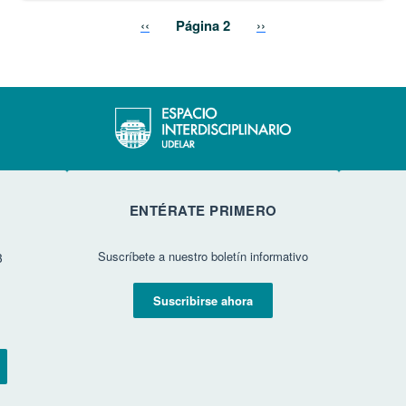
Página anterior
Siguiente página
‹‹
Página 2
››
ENTÉRATE PRIMERO
Suscríbete a nuestro boletín informativo
3
Suscribirse ahora