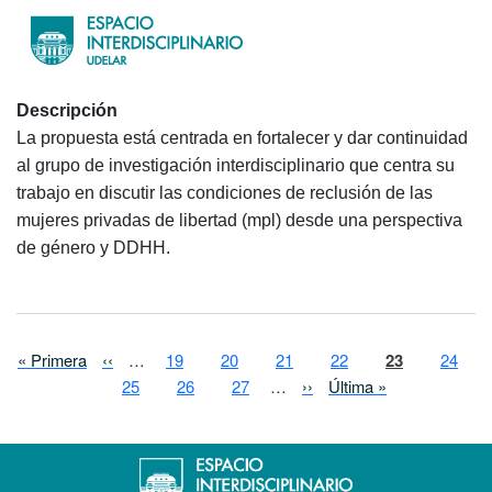
Descripción
La propuesta está centrada en fortalecer y dar continuidad
al grupo de investigación interdisciplinario que centra su
trabajo en discutir las condiciones de reclusión de las
mujeres privadas de libertad (mpl) desde una perspectiva
de género y DDHH.
Paginación
Primera página
Página anterior
Page
Page
Page
Page
Página actual
Page
« Primera
‹‹
…
19
20
21
22
23
24
Page
Page
Page
Siguiente página
Última página
25
26
27
…
››
Última »