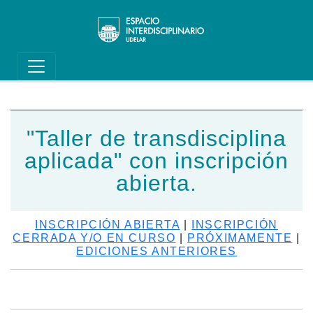
Main navigation
Pasar al contenido principal
"Taller de transdisciplina
aplicada" con inscripción
abierta.
INSCRIPCIÓN ABIERTA
|
INSCRIPCIÓN
CERRADA Y/O EN CURSO
|
PRÓXIMAMENTE
|
EDICIONES ANTERIORES