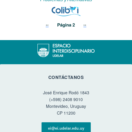
Paginación
Página anterior
Siguiente página
‹‹
Página 2
››
CONTÁCTANOS
José Enrique Rodó 1843
(+598) 2408 9010
Montevideo, Uruguay
CP 11200
ei@ei.udelar.edu.uy