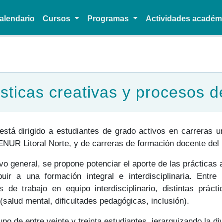
alendario
Cursos
Programas
Actividades acadé
Pasar al contenido principal
ísticas creativas y procesos 
está dirigido a estudiantes de grado activos en carreras un
ENUR Litoral Norte, y de carreras de formación docente d
vo general, se propone potenciar el aporte de las prácticas
buir a una formación integral e interdisciplinaria. Ent
s de trabajo en equipo interdisciplinario, distintas práct
(salud mental, dificultades pedagógicas, inclusión).
po de entre veinte y treinta estudiantes, jerarquizando la 