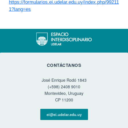
https://formularios.ei.udelar.edu.uy/index.php/99211
1?lang=es
CONTÁCTANOS
José Enrique Rodó 1843
(+598) 2408 9010
Montevideo, Uruguay
CP 11200
ei@ei.udelar.edu.uy