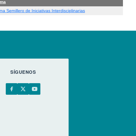
ama
a Semillero de Iniciativas Interdisciplinarias
SÍGUENOS