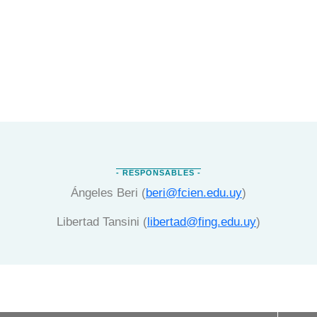
Ángeles Beri (
beri@fcien.edu.uy
)
Libertad Tansini (
libertad@fing.edu.uy
)