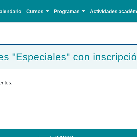
alendario
Cursos
Programas
Actividades acadé
Pasar al contenido principal
es "Especiales" con inscripció
entos.