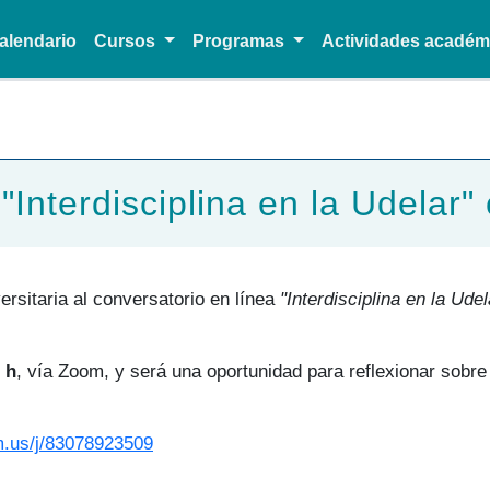
alendario
Cursos
Programas
Actividades acadé
Pasar al contenido principal
"Interdisciplina en la Udelar"
versitaria al conversatorio en línea
"Interdisciplina en la Udel
 h
, vía Zoom, y será una oportunidad para reflexionar sobre e
om.us/j/83078923509